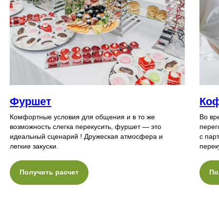
Фуршет
Коф
Комфортные условия для общения и в то же
Во вр
возможность слегка перекусить, фуршет — это
перег
идеальный сценарий ! Дружеская атмосфера и
с пар
легкие закуски.
перек
Получить расчет
По