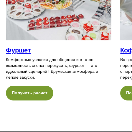
Фуршет
Коф
Комфортные условия для общения и в то же
Во вр
возможность слегка перекусить, фуршет — это
перег
идеальный сценарий ! Дружеская атмосфера и
с пар
легкие закуски.
перек
Получить расчет
По